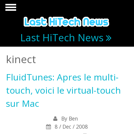
Skip to main content
Last HiTech News
kinect
FluidTunes: Apres le multi-
touch, voici le virtual-touch
sur Mac
By
Ben
8 / Dec / 2008